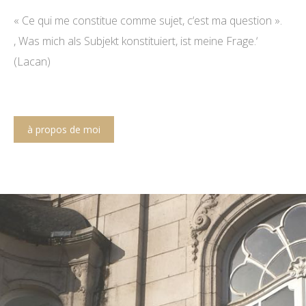
« Ce qui me con­sti­tue com­me sujet, c‘est ma question ».
, Was mich als Sub­jekt kon­sti­tu­iert, ist mei­ne Frage.‘
(Lacan)
à pro­pos de moi