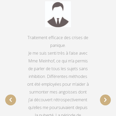
Trai­te­ment effi­cace des cri­ses de
panique.
Je me suis sen­ti très à l’aise avec
Mme Mein­hof, ce qui m’a per­mis
de par­ler de tous les sujets sans
inhi­bi­ti­on. Dif­fé­ren­tes métho­des
ont été employées pour m’aider à
sur­mon­ter mes ango­is­ses dont
j’ai décou­vert rétro­s­pec­ti­ve­ment
qu’elles me pour­suivai­ent depuis
la puber­té. La péri­ode de