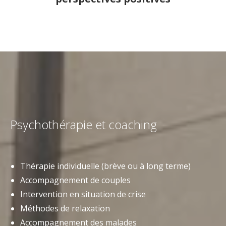
Psychothérapie et coaching
Thé­ra­pie indi­vi­du­el­le (brè­ve ou à long terme)
Accom­pa­gne­ment de couples
Inter­ven­ti­on en situa­ti­on de crise
Métho­des de relaxation
Accom­pa­gne­ment des malades