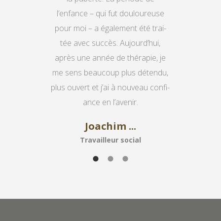
l’enfance – qui fut dou­lou­reu­se
pour moi – a éga­le­ment été trai­
tée avec suc­cès. Aujourd’hui,
après une année de thé­ra­pie, je
me sens beau­coup plus déten­du,
plus ouvert et j’ai à nou­veau con­fi­
ance en l’avenir.
Joachim ...
Tra­vail­leur social