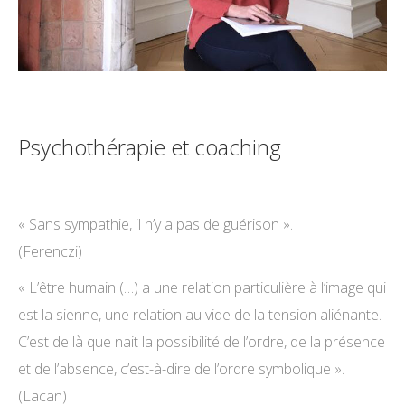
Psychothérapie et coaching
« Sans sym­pa­thie, il n’y a pas de guérison ».
(Feren­c­zi)
« L’être humain (…) a une rela­ti­on par­ti­cu­liè­re à l’image qui
est la sien­ne, une rela­ti­on au vide de la ten­si­on ali­é­nan­te.
C’est de là que nait la pos­si­bi­li­té de l’ordre, de la pré­sence
et de l’absence, c’est-à-dire de l’ordre symbolique ».
(Lacan)