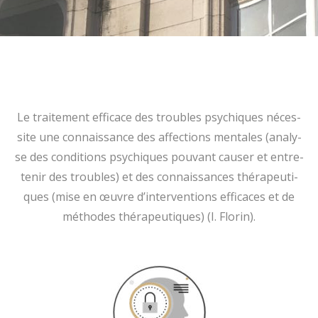
Le trai­te­ment effi­cace des trou­bles psy­chi­ques néces­
si­te une con­nais­sance des affec­tions men­ta­les (ana­ly­
se des con­di­ti­ons psy­chi­ques pou­vant cau­ser et entre­
te­nir des trou­bles) et des con­nais­sances thé­ra­peu­ti­
ques (mise en œuvre d’interventions effi­caces et de
métho­des thé­ra­peu­ti­ques) (I. Florin).