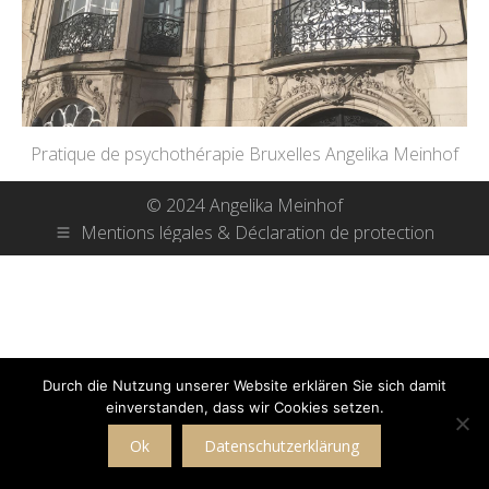
Pra­tique de psy­cho­thé­ra­pie Bru­xel­les Ange­li­ka Meinhof
© 2024 Angelika Meinhof
Mentions légales & Déclaration de protection
Durch die Nutzung unserer Website erklären Sie sich damit
einverstanden, dass wir Cookies setzen.
Ok
Datenschutzerklärung