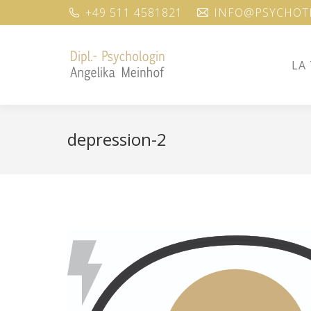
+49 511 4581821
INFO@PSYCHOTH
LA
LA
depression-2