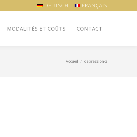
DEUTSCH
FRANÇAIS
MODALITÉS ET COÛTS
CONTACT
MODALITÉS ET COÛTS
CONTACT
Accueil
depression-2
Vous êtes ici :