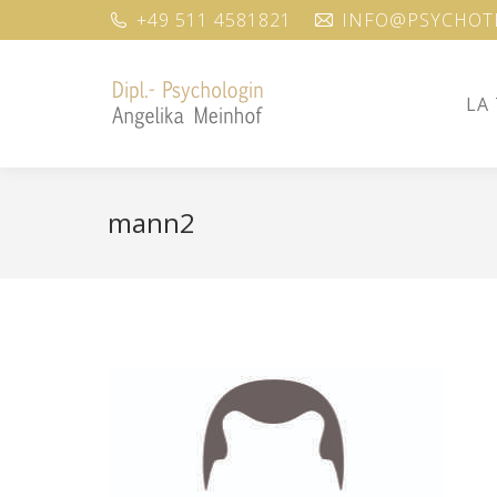
+49 511 4581821
INFO@PSYCHOTH
LA
LA
mann2