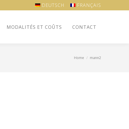
DEUTSCH
FRANÇAIS
MODALITÉS ET COÛTS
CONTACT
MODALITÉS ET COÛTS
CONTACT
Home
mann2
You are here: